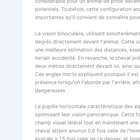
considérable pour un animal de proie devan
potentiels. Toutefois, cette configuration
importantes qu'il convient de connaître pour
La vision binoculaire, utilisant simultanéme
degrés directement devant l'animal. Cette zo
une meilleure estimation des distances, esse
terrain accidenté. En revanche, le cheval pr
deux mètres directement devant lui, ainsi qu
Ces angles morts expliquent pourquoi il est
présence lorsqu'on l'aborde par l'arrière, afi
dangereuses.
La pupille horizontale caractéristique des 
optimisant leur vision panoramique. Cette f
champ visuel latéral tout en maintenant une
cheval atteint environ 0,6 fois celle de l'ho
évaluée à 1,5 fois celle de ce dernier, et tr