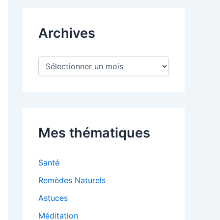
Archives
A
r
c
h
i
v
e
Mes thématiques
s
Santé
Remèdes Naturels
Astuces
Méditation