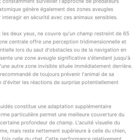
t constamment surveiller l'approche de prédateurs
 anatomique génère également des zones aveugles
 interagir en sécurité avec ces animaux sensibles.
nt les deux yeux, ne couvre qu'un champ restreint de 65
ne centrale offre une perception tridimensionnelle et
ntielle lors du saut d'obstacles ou de la navigation en
ésente une zone aveugle significative s'étendant jusqu'à
'une autre zone invisible située immédiatement derrière.
 recommandé de toujours prévenir l'animal de sa
n d'éviter les réactions de surprise potentiellement
équidés constitue une adaptation supplémentaire
orme particulière permet une meilleure couverture du
 certaine profondeur de champ. L'acuité visuelle du
mme, mais reste nettement supérieure à celle du chien,
ois fois celle du chat. Cette performance relativement