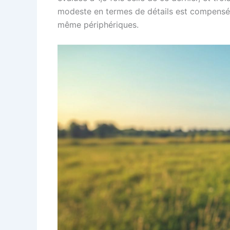
modeste en termes de détails est compensée
même périphériques.