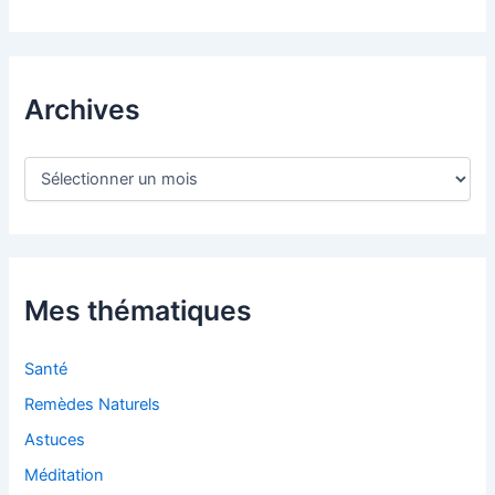
Archives
A
r
c
h
i
v
e
Mes thématiques
s
Santé
Remèdes Naturels
Astuces
Méditation