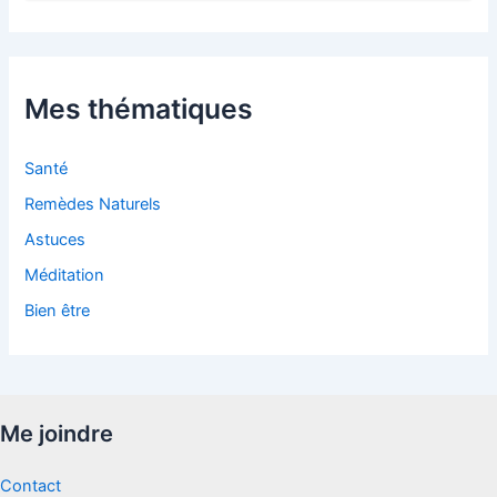
c
h
i
v
e
Mes thématiques
s
Santé
Remèdes Naturels
Astuces
Méditation
Bien être
Me joindre
Contact