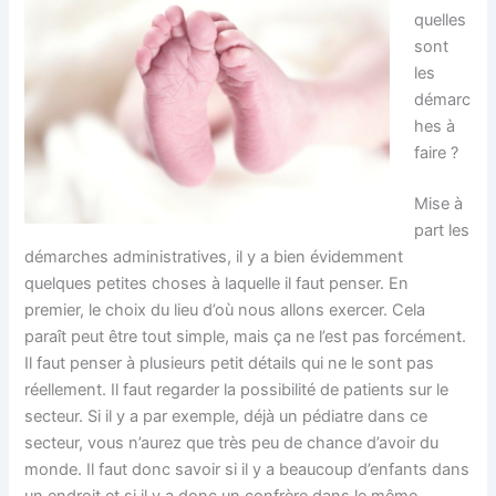
quelles
sont
les
démarc
hes à
faire ?
Mise à
part les
démarches administratives, il y a bien évidemment
quelques petites choses à laquelle il faut penser. En
premier, le choix du lieu d’où nous allons exercer. Cela
paraît peut être tout simple, mais ça ne l’est pas forcément.
Il faut penser à plusieurs petit détails qui ne le sont pas
réellement. Il faut regarder la possibilité de patients sur le
secteur. Si il y a par exemple, déjà un pédiatre dans ce
secteur, vous n’aurez que très peu de chance d’avoir du
monde. Il faut donc savoir si il y a beaucoup d’enfants dans
un endroit et si il y a donc un confrère dans le même