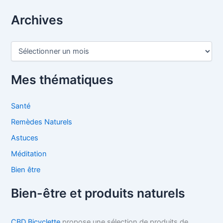
Archives
A
r
c
h
Mes thématiques
i
v
e
Santé
s
Remèdes Naturels
Astuces
Méditation
Bien être
Bien-être et produits naturels
CBD Bicyclette
propose une sélection de produits de